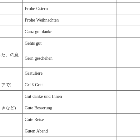
Frohe Ostern
Frohe Weihnachten
Ganz gut danke
Gehts gut
した、の意
Gern geschehen
Gratuliere
アで)
Grüß Gott
Gut danke und Ihnen
きなど)
Gute Besserung
Gute Reise
Guten Abend