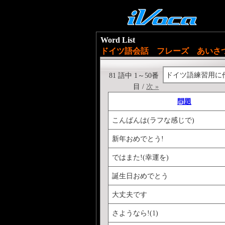
Word List
ドイツ語会話 フレーズ あいさ
ドイツ語練習用に
81 語中 1～50番
目 /
次 »
問題
こんばんは(ラフな感じで)
新年おめでとう!
ではまた!(幸運を)
誕生日おめでとう
大丈夫です
さようなら!(1)