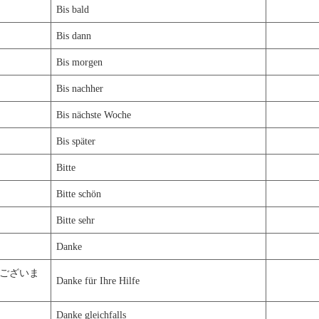
Bis bald
Bis dann
Bis morgen
Bis nachher
Bis nächste Woche
Bis später
Bitte
Bitte schön
Bitte sehr
Danke
ございま
Danke für Ihre Hilfe
Danke gleichfalls