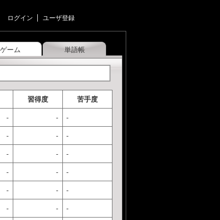
ログイン
ユーザ登録
ゲーム
単語帳
習得度
苦手度
-
-
-
-
-
-
-
-
-
-
-
-
-
-
-
-
-
-