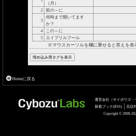
（月）
zweitausendzwei
2
前の～に
letzten
何時まで開いてます
3
Bis wie viel Uhr ist es 
か？
4
この～に
diesen
5
エイプリルフール
Aprilscherz
※マウスカーソルを欄に乗せると答えを表
Homeに戻る
運営会社（サイボウズ・
新着ブック(RSS)
言語
Copyright © 2008-2025