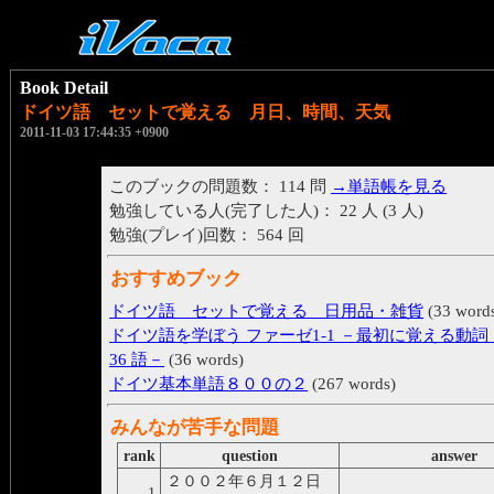
Book Detail
ドイツ語 セットで覚える 月日、時間、天気
2011-11-03 17:44:35 +0900
このブックの問題数： 114 問
→単語帳を見る
勉強している人(完了した人)： 22 人 (3 人)
勉強(プレイ)回数： 564 回
おすすめブック
ドイツ語 セットで覚える 日用品・雑貨
(33 word
ドイツ語を学ぼう ファーゼ1-1 －最初に覚える動
36 語－
(36 words)
ドイツ基本単語８００の２
(267 words)
みんなが苦手な問題
rank
question
answer
２００２年６月１２日
Montag der zwölfte Jun
1