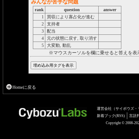
みんなが苦手な問題
rank
question
answer
1
買収により寡占化が進む
consolidate
2
支持者
proponent
3
配当
dividend
4
元の状態に戻す, 取り消す
undo
5
大変動, 動乱
upheaval
※マウスカーソルを欄に乗せると答えを表
Homeに戻る
運営会社（サイボウズ・
新着ブック(RSS)
言語
Copyright © 2008-2025