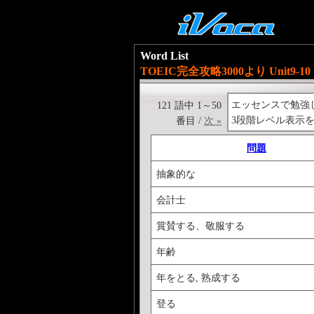
Word List
TOEIC完全攻略3000より Unit9-10
エッセンスで勉強したT
121 語中 1～50
3段階レベル表示
番目 /
次 »
問題
抽象的な
会計士
賞賛する、敬服する
年齢
年をとる, 熟成する
登る