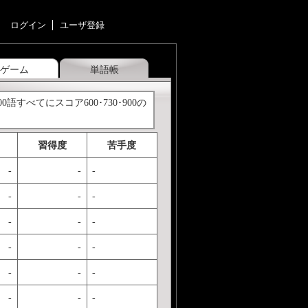
ログイン
ユーザ登録
ゲーム
単語帳
語すべてにスコア600･730･900の
習得度
苦手度
-
-
-
-
-
-
-
-
-
-
-
-
-
-
-
-
-
-