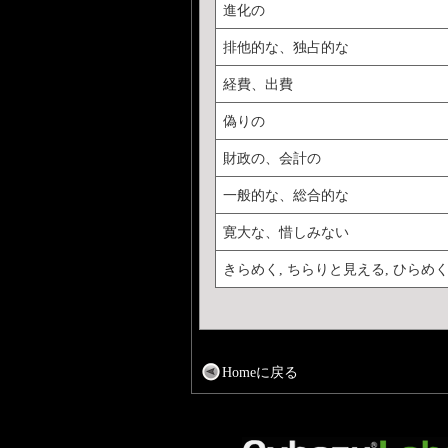
進化の
排他的な、独占的な
経費、出費
偽りの
財政の、会計の
一般的な、総合的な
寛大な、惜しみない
きらめく, ちらりと見える, ひらめ
Homeに戻る