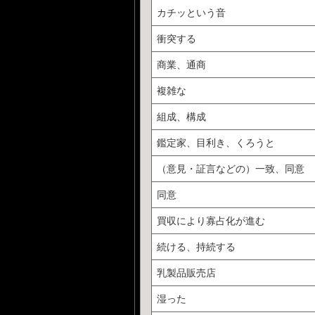
カチッという音
衝突する
商業、通商
複雑な
組成、構成
鑑定家、目利き、くろうと
（意見・証言などの）一致、同意
同意
買収により寡占化が進む
続ける、持続する
乳製品販売店
湿った