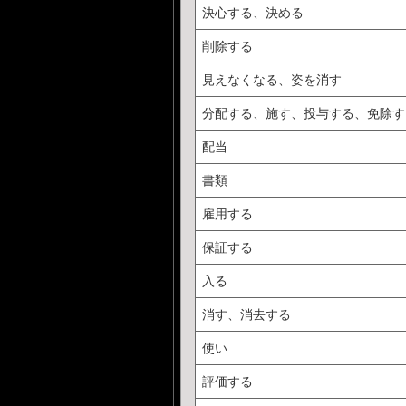
決心する、決める
削除する
見えなくなる、姿を消す
分配する、施す、投与する、免除す
配当
書類
雇用する
保証する
入る
消す、消去する
使い
評価する