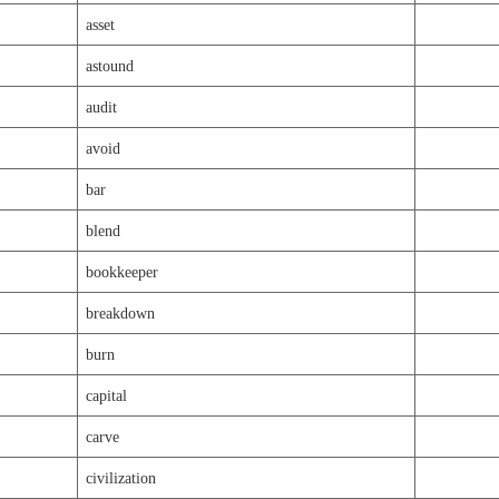
asset
astound
audit
avoid
bar
blend
bookkeeper
breakdown
burn
capital
carve
civilization