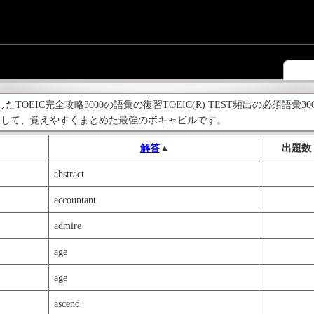
OEIC完全攻略3000の語彙の復習TOEIC(R) TEST頻出の必須語彙3000
をして、覚えやすくまとめた最強のボキャビルです。
解答
▲
出題数
abstract
accountant
admire
age
age
ascend