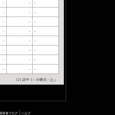
-
-
-
-
-
-
-
-
-
-
-
-
-
-
-
-
-
-
-
-
-
-
-
-
121 語中 1～50番目 /
次 »
開発者ブログ
ヘルプ