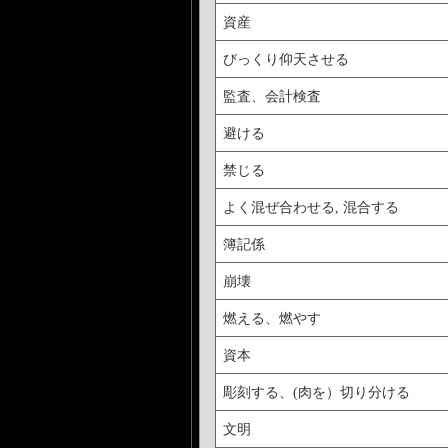
資産
びっくり仰天させる
監査、会計検査
避ける
禁じる
よく混ぜ合わせる, 混合する
簿記係
崩壊
燃える、燃やす
資本
彫刻する、(肉を）切り分ける
文明