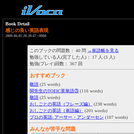
Book Detail
感じの良い英語表現
2009-06-05 20:39:47 +0900
このブックの問題数： 40 問
→単語帳を見る
勉強している人(完了した人)： 17 人 (3 人)
勉強(プレイ)回数： 367 回
おすすめブック
敬語
(25 words)
関先生のTOEIC英単語③
(116 words)
敬語
(25 words)
おしごとの英語（フレーズ編）
(238 words)
おしごとの英語（単語編）
(201 words)
プロの英語: アーサー・アンダーセン
(107 words)
みんなが苦手な問題