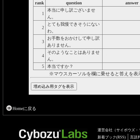
rank
question
answer
本当に申し訳ございませ
I hope you can acce
1
ん。
apology.
とても我慢できそうにない
I don't know how lo
2
わ。
put up with this.
お手数をおかけして申し訳
Sorry for the incon
3
ありません。
caused.
そのようなことはありませ
4
Nothing of the sort.
ん。
5
本当ですか？
You don't say.
※マウスカーソルを欄に乗せると答えを表
Homeに戻る
運営会社（サイボウズ・
新着ブック(RSS)
言語