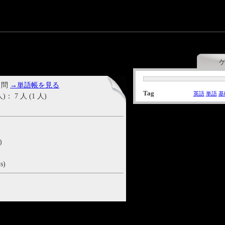
 問
→単語帳を見る
Tag
英語
単語
基
7 人 (1 人)
)
s)