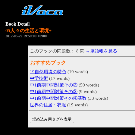
Book Detail
05人々の生活と環境+
2012-05-29 19:59:00 +0900
このブックの問題数： 8 問
→単語帳を見る
おすすめブック
19自然環境の特色
(19 words)
中学技術
(17 words)
中1前期中間対策その③
(50 words)
中1前期中間対策その②
(9 words)
中1前期中間対策その④基数
(33 words)
世界の住居・衣服
(19 words)