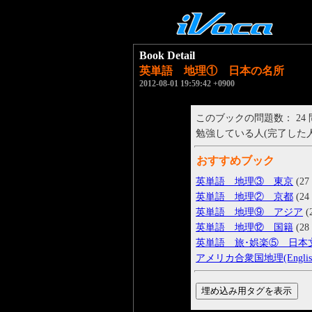
Book Detail
英単語 地理① 日本の名所
2012-08-01 19:59:42 +0900
このブックの問題数： 24
勉強している人(完了した人)： 
おすすめブック
英単語 地理③ 東京
(27 
英単語 地理② 京都
(24 
英単語 地理⑨ アジア
(
英単語 地理⑫ 国籍
(28 
英単語 旅･娯楽⑤ 日本
アメリカ合衆国地理(Englis