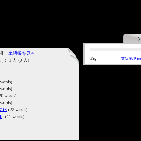
 問
→単語帳を見る
Tag
英語
地理
ja
1 人 (0 人)
words)
words)
20 words)
words)
文化
(22 words)
h)
(11 words)