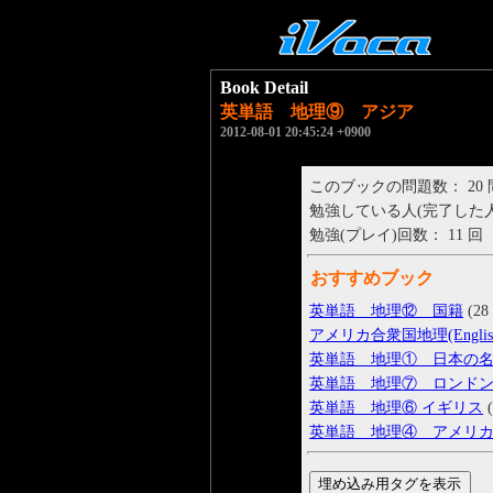
Book Detail
英単語 地理⑨ アジア
2012-08-01 20:45:24 +0900
このブックの問題数： 20
勉強している人(完了した人)： 
勉強(プレイ)回数： 11 回
おすすめブック
英単語 地理⑫ 国籍
(28 
アメリカ合衆国地理(Englis
英単語 地理① 日本の
英単語 地理⑦ ロンド
英単語 地理⑥ イギリス
(
英単語 地理④ アメリ