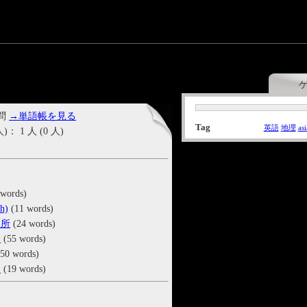
 問
→単語帳を見る
Tag
英語
地理
asi
1 人 (0 人)
words)
h)
(11 words)
名所
(24 words)
ン
(55 words)
50 words)
カ
(19 words)