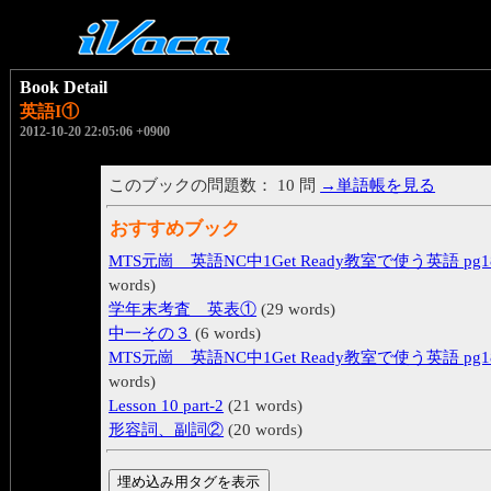
Book Detail
英語I①
2012-10-20 22:05:06 +0900
このブックの問題数： 10 問
→単語帳を見る
おすすめブック
MTS元崗 英語NC中1Get Ready教室で使う英語 pg18
words)
学年末考査 英表①
(29 words)
中一その３
(6 words)
MTS元崗 英語NC中1Get Ready教室で使う英語 pg18
words)
Lesson 10 part-2
(21 words)
形容詞、副詞②
(20 words)