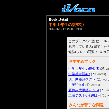
Book Detail
中学１年生の復習①
2012-11-16 17:49:46 +0900
このブックの問題数： 165
勉強している人(完了した人)： 
勉強(プレイ)回数： 3459 
おすすめブック
中学１年生の復習③
(25 wo
中学英単語4-3
(20 words)
Unit10 単語テスト
(25 word
１年Unit 6
(40 words)
夏休み大単語28〜54
(27 wo
単語テスト6月20日用
(15 w
みんなが苦手な問題