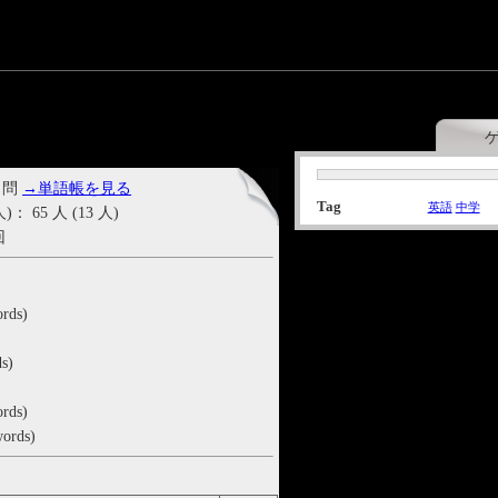
 問
→単語帳を見る
Tag
英語
中学
65 人 (13 人)
回
rds)
s)
rds)
ords)