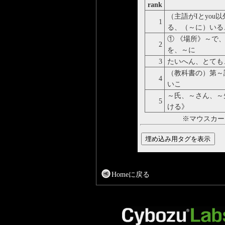
rank
（主語がIとyou
1
る、（～に）いる
① 《場所》～で
2
を、～に
3
たいへん、とても
（教科書の）第～
4
いこ
～氏、～さん、～
5
ける》
※マウスカー
Homeに戻る