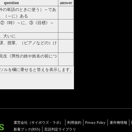
question
answer
以外の単語のときに使う）～であ
is
、（～に）ある
、②《時》～に、③《目標》～
at
、大いに
much
課、授業、（ピアノなどの）け
lesson
先生《男性の姓や姓名の前につ
Mr
ソルを欄に乗せると答えを表示します。
運営会社（サイボウズ・ラボ）
利用規約
Privacy Policy
著作権情報
新着ブック(RSS)
言語判定ライブラリ