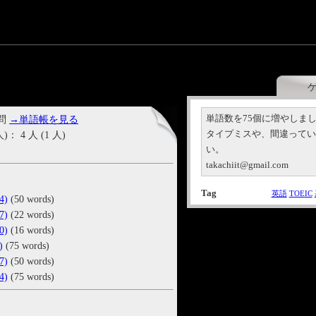
単語数を75個に増やしま
 問
→単語帳を見る
タイプミスや、間違って
4 人 (1 人)
い。
takachiit@gmail.com
Tag
英語
TOEIC
)
(50 words)
)
(22 words)
)
(16 words)
)
(75 words)
)
(50 words)
)
(75 words)