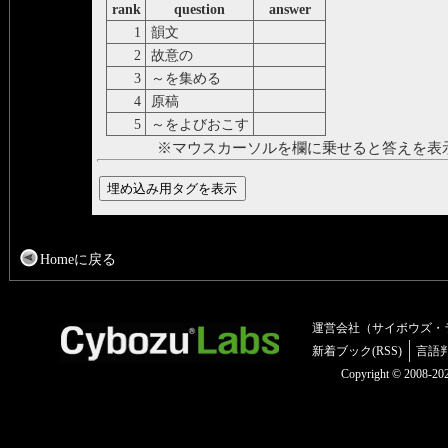
rank
question
answer
1
韻文
verse
2
故意の
deliberate
3
～を集める
assemble
4
原稿
manuscript
5
～をよびおこす
evoke
※マウスカーソルを欄に乗せると答えを表
Homeに戻る
運営会社（サイボウズ・
新着ブック(RSS)
言語
Copyright © 2008-2025