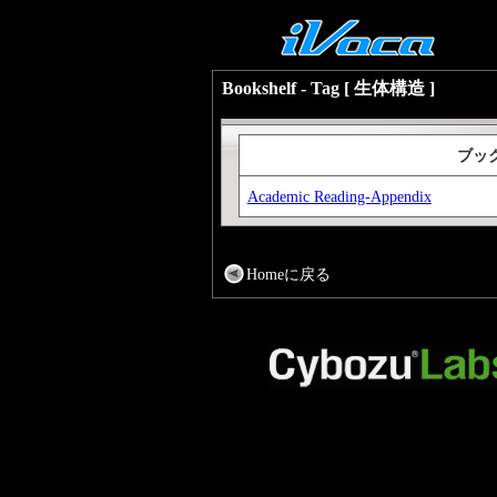
Bookshelf - Tag [ 生体構造 ]
ブッ
Academic Reading-Appendix
Homeに戻る