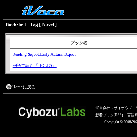
Bookshelf - Tag [ Novel ]
ブック名
Reading &quot;Early Autumn&quot;
99語で読む『HOLES』
Homeに戻る
運営会社（サイボウズ・
新着ブック(RSS)
言語
Copyright © 2008-2025