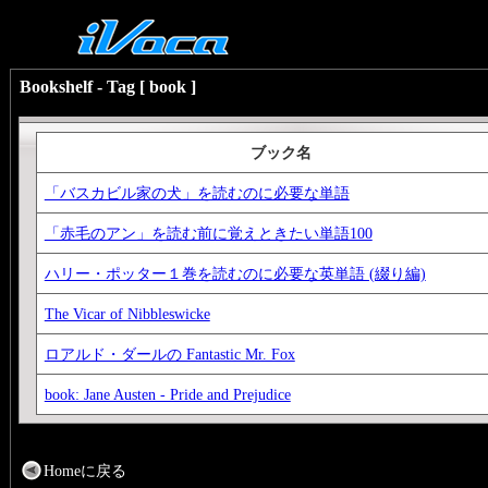
Bookshelf - Tag [ book ]
ブック名
「バスカビル家の犬」を読むのに必要な単語
「赤毛のアン」を読む前に覚えときたい単語100
ハリー・ポッター１巻を読むのに必要な英単語 (綴り編)
The Vicar of Nibbleswicke
ロアルド・ダールの Fantastic Mr. Fox
book: Jane Austen - Pride and Prejudice
Homeに戻る