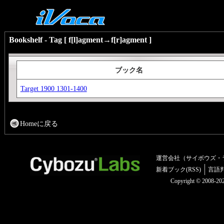
Bookshelf - Tag [ f[l]agment→f[r]agment ]
ブック名
Target 1900 1301-1400
Homeに戻る
運営会社（サイボウズ・
新着ブック(RSS)
言語
Copyright © 2008-2025