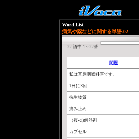
Word List
病気や薬などに関する単語-02
22 語中 1～22番
問題
私は耳鼻咽喉科医です。
1日にX回
抗生物質
痛み止め
（複-ci)解熱剤
カプセル