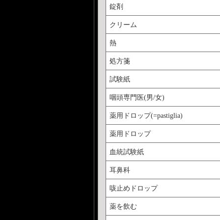
錠剤
クリーム
熱
処方箋
試験紙
咽頭専門医(男/女)
薬用ドロップ(=pastiglia)
薬用ドロップ
血統試験紙
耳鼻科
咳止めドロップ
薬を飲む