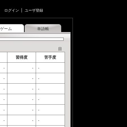
ログイン
ユーザ登録
ゲーム
単語帳
目
習得度
苦手度
-
-
-
-
-
-
-
-
-
-
-
-
-
-
-
-
-
-