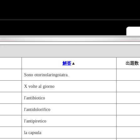
解答
▲
出題数
Sono otorinolaringoiatra.
X volte al giorno
l'antibiotico
l'antidolorifico
l'antipiretico
la capsula