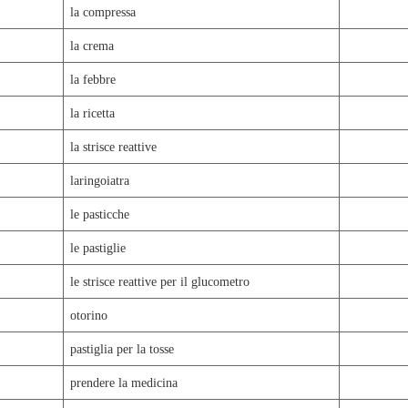
la compressa
la crema
la febbre
la ricetta
la strisce reattive
laringoiatra
le pasticche
le pastiglie
le strisce reattive per il glucometro
otorino
pastiglia per la tosse
prendere la medicina