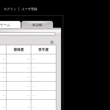
ログイン
ユーザ登録
ゲーム
単語帳
目
習得度
苦手度
-
-
-
-
-
-
-
-
-
-
-
-
-
-
-
-
-
-