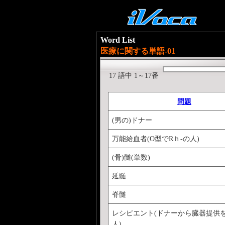
Word List
医療に関する単語-01
17 語中 1～17番
問題
(男の)ドナー
万能給血者(O型でRｈ-の人)
(骨)髄(単数)
延髄
脊髄
レシピエント(ドナーから臓器提供
人)