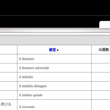
解答
▲
出題数
il donatore
il donatore universale
il midollo
il midollo allungato
il midolo spinale
を受ける
il ricevente