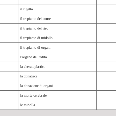
il rigetto
il trapianto del cuore
il trapianto del riso
il trapianto di midollo
il trapianto di organi
l'organo dell'udito
la cheratoplastica
la donatrice
la donazione di organi
la morte cerebrale
le midolla