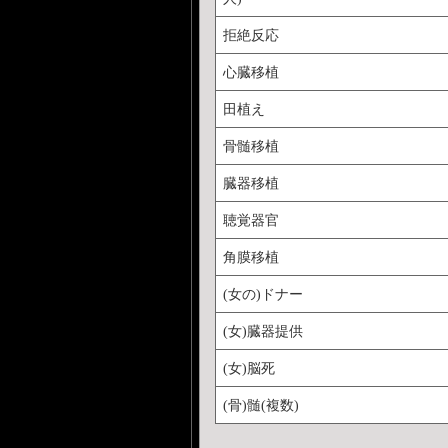
拒絶反応
心臓移植
田植え
骨髄移植
臓器移植
聴覚器官
角膜移植
(女の)ドナー
(女)臓器提供
(女)脳死
(骨)髄(複数)