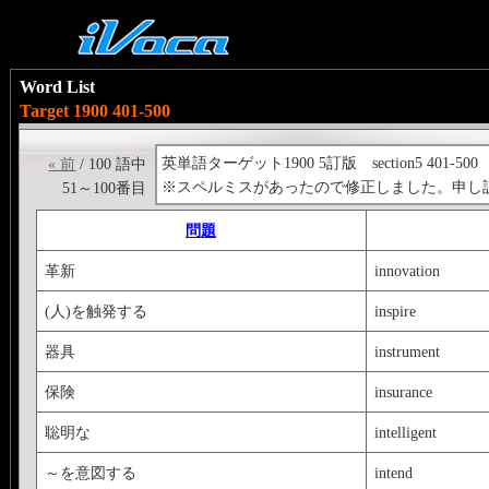
Word List
Target 1900 401-500
英単語ターゲット1900 5訂版 section5 401-500
« 前
/ 100 語中
※スペルミスがあったので修正しました。申し
51～100番目
問題
革新
innovation
(人)を触発する
inspire
器具
instrument
保険
insurance
聡明な
intelligent
～を意図する
intend