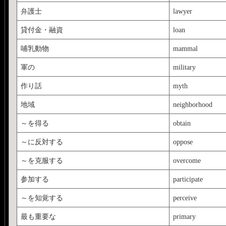
弁護士
lawyer
貸付金・融資
loan
哺乳動物
mammal
軍の
military
作り話
myth
地域
neighborhood
～を得る
obtain
～に反対する
oppose
～を克服する
overcome
参加する
participate
～を知覚する
perceive
最も重要な
primary