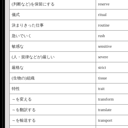
(判断など)を保留にする
reserve
儀式
ritual
決まりきった仕事
routine
急いでいく
rush
敏感な
sensitive
(人・規律などが)厳しい
severe
厳格な
strict
(生物の)組織
tissue
特性
trait
～を変える
transform
～を翻訳する
translate
～を輸送する
transport