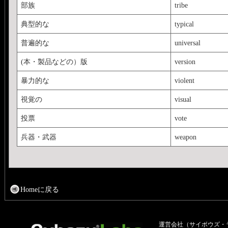
部族
tribe
典型的な
typical
普遍的な
universal
(本・製品などの）版
version
暴力的な
violent
視覚の
visual
投票
vote
兵器・武器
weapon
Homeに戻る
運営会社（サイボウズ・