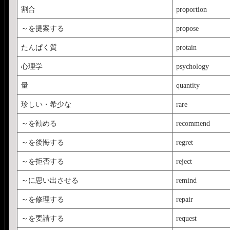
割合
proportion
～を提案する
propose
たんぱく質
protain
心理学
psychology
量
quantity
珍しい・希少な
rare
～を勧める
recommend
～を後悔する
regret
～を拒否する
reject
～に思い出させる
remind
～を修理する
repair
～を要請する
request