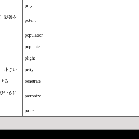
pray
）影響を
potent
population
populate
plight
、小さい
petty
せる
penetrate
ひいきに
patronize
paste