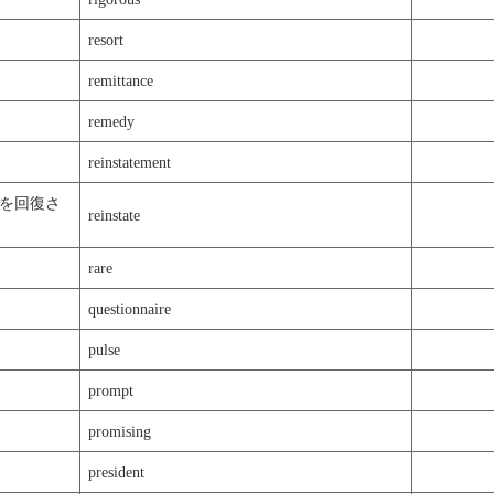
resort
remittance
remedy
reinstatement
を回復さ
reinstate
rare
questionnaire
pulse
prompt
promising
president