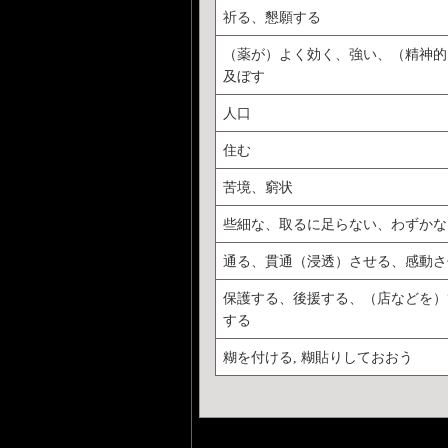
祈る、懇願する
（薬が）よく効く、強い、（精神的
及ぼす
人口
住む
苦境、窮状
些細な、取るに足らない、わずかな
通る、貫通（浸透）させる、感動さ
保護する、後援する、（店などを）
する
糊を付ける, 糊貼りしておおう