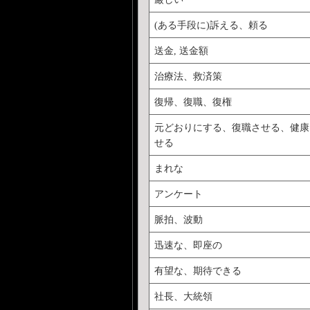
(ある手段に)訴える、頼る
送金, 送金額
治療法、救済策
復帰、復職、復権
元どおりにする、復職させる、健康
せる
まれな
アンケート
脈拍、波動
迅速な、即座の
有望な、期待できる
社長、大統領