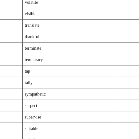
volatile
visible
translate
thankful
terminate
temporary
tap
tally
sympathetic
suspect
supervise
suitable