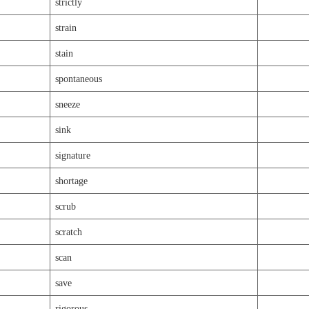
strictly
strain
stain
spontaneous
sneeze
sink
signature
shortage
scrub
scratch
scan
save
rigorous