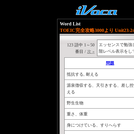
Word List
TOEIC完全攻略3000より Unit23-2
エッセンスで勉強した
123 語中 1～50
階レベル表示をし
番目 /
次 »
問題
抵抗する, 耐える
源泉徴収する、天引きする、差し控
える
野生生物
重さ、体重
身につけている、すりへらす