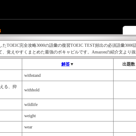
4
TOEIC完全攻略3000の語彙の復習TOEIC TEST頻出の必須語彙3000語す
て、覚えやすくまとめた最強のボキャビルです。Amazonの紹介文より
解答
▼
出題数
withstand
える、抑
withhold
wildlife
weight
wear