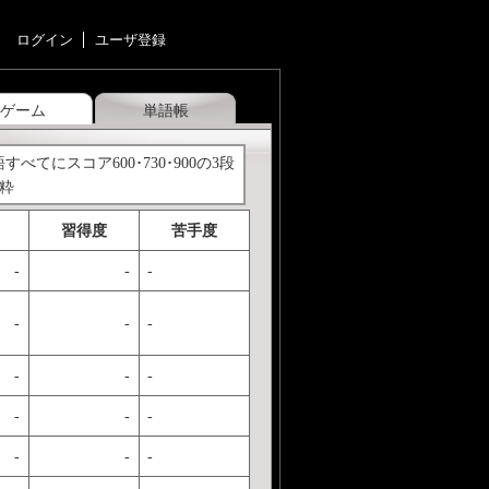
ログイン
ユーザ登録
ゲーム
単語帳
べてにスコア600･730･900の3段
抜粋
習得度
苦手度
-
-
-
-
-
-
-
-
-
-
-
-
-
-
-