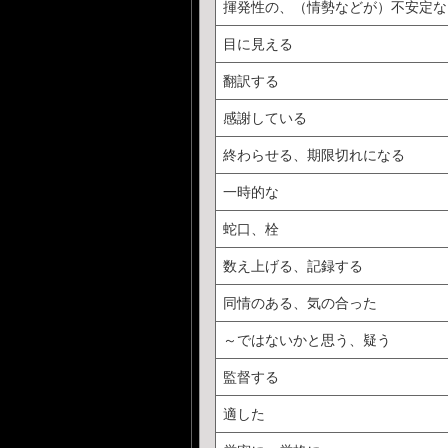
揮発性の、（情勢などが）不安定な
目に見える
翻訳する
感謝している
終わらせる、期限切れになる
一時的な
蛇口、栓
数え上げる、記録する
同情のある、気の合った
～ではないかと思う、疑う
監督する
適した