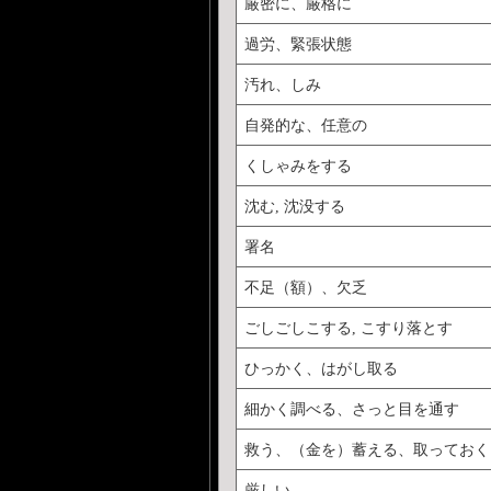
厳密に、厳格に
過労、緊張状態
汚れ、しみ
自発的な、任意の
くしゃみをする
沈む, 沈没する
署名
不足（額）、欠乏
ごしごしこする, こすり落とす
ひっかく、はがし取る
細かく調べる、さっと目を通す
救う、（金を）蓄える、取っておく
厳しい