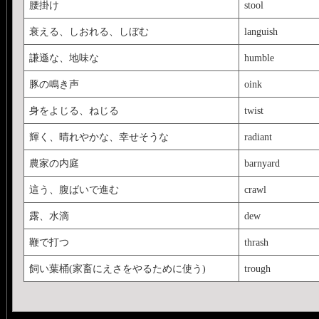
腰掛け
stool
衰える、しおれる、しぼむ
languish
謙遜な、地味な
humble
豚の鳴き声
oink
身をよじる、ねじる
twist
輝く、晴れやかな、幸せそうな
radiant
農家の内庭
barnyard
這う、腹ばいで進む
crawl
露、水滴
dew
鞭で打つ
thrash
飼い葉桶(家畜にえさをやるために使う)
trough