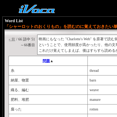
Word List
「シャーロットのおくりもの」を読むのに覚えておきたい
映画にもなった "Charlotte's Web" を原
« 前
/ 66 語中 51
ということで、使用頻度が高かったり、他の文
～66番目
これだけ覚えてしまえば、後はすらすら読める
問題
▲
糸
thread
納屋、物置
barn
織る、編む
weave
肥料、堆肥
manure
腐った
rotten