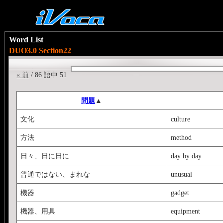
Word List
DUO3.0 Section22
« 前
/ 86 語中 51
問題
▲
文化
culture
方法
method
日々、日に日に
day by day
普通ではない、まれな
unusual
機器
gadget
機器、用具
equipment