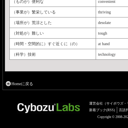
（ものが）便利な
convenient
（事業が）繁栄している
thriving
（場所が）荒涼とした
desolate
（対処が）難しい
tough
（時間・空間的に）すぐ近くに（の）
at hand
（科学）技術
technology
Homeに戻る
運営会社（サイボウズ・
新着ブック(RSS)
言語
Copyright © 2008-2025