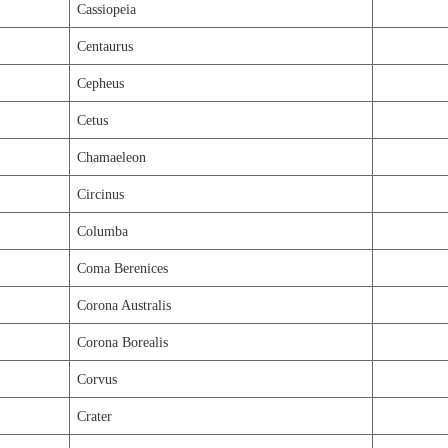
Cassiopeia
Centaurus
Cepheus
Cetus
Chamaeleon
Circinus
Columba
Coma Berenices
Corona Australis
Corona Borealis
Corvus
Crater