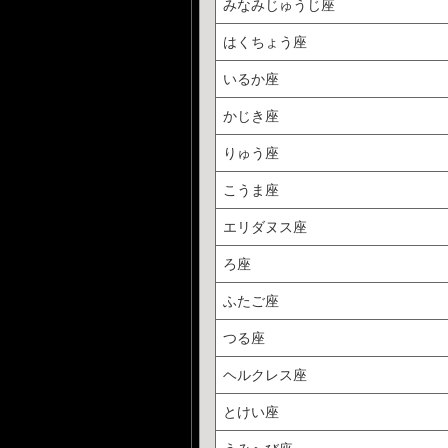
みなみじゅうじ座
はくちょう座
いるか座
かじき座
りゅう座
こうま座
エリダヌス座
ろ座
ふたご座
つる座
ヘルクレス座
とけい座