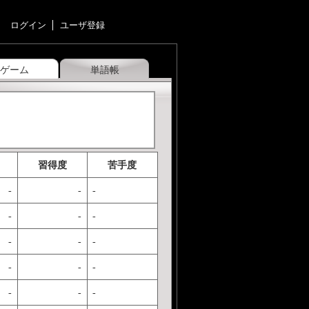
ログイン
ユーザ登録
ゲーム
単語帳
習得度
苦手度
-
-
-
-
-
-
-
-
-
-
-
-
-
-
-