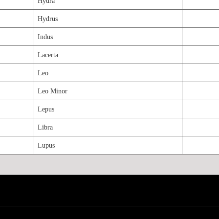
Hydra
Hydrus
Indus
Lacerta
Leo
Leo Minor
Lepus
Libra
Lupus