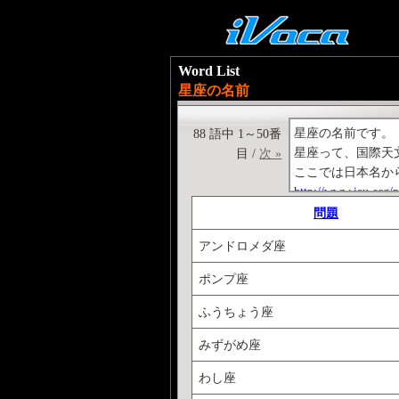
Word List
星座の名前
星座の名前です。
88 語中 1～50番
星座って、国際天
目 /
次 »
ここでは日本名か
http://www.iau.org/p
南半球の星座は馴
問題
アンドロメダ座
ポンプ座
ふうちょう座
みずがめ座
わし座