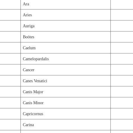
Ara
Aries
Auriga
Boötes
Caelum
Camelopardalis
Cancer
Canes Venatici
Canis Major
Canis Minor
Capricornus
Carina