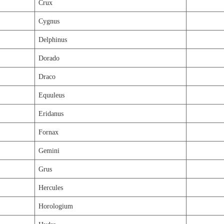
Crux
Cygnus
Delphinus
Dorado
Draco
Equuleus
Eridanus
Fornax
Gemini
Grus
Hercules
Horologium