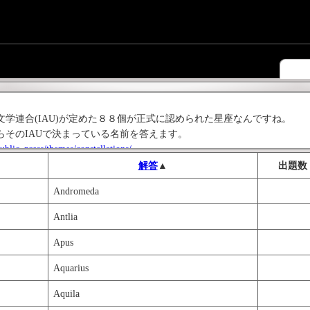
文学連合(IAU)が定めた８８個が正式に認められた星座なんですね。
らそのIAUで決まっている名前を答えます。
ublic_press/themes/constellations/
染みがないのでちょっと難しいですよね……
解答
▲
出題数
Andromeda
Antlia
Apus
Aquarius
Aquila