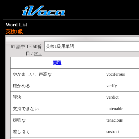
Word List
英検1級
英検1級用単語
61 語中 1～50番
目 /
次 »
問題
やかましい、声高な
vociferous
確かめる
verify
評決
verdict
支持できない
untenable
頑強な
tenacious
差し引く
sustract