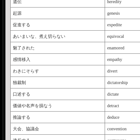
遺伝
heredity
起源
genesis
促進する
expedite
あいまいな、煮え切らない
equivocal
魅了された
enamored
感情移入
empathy
わきにそらす
divert
独裁制
dictatorship
口述する
dictate
価値や名声を損なう
detract
推論する
deduce
大会、協議会
convention