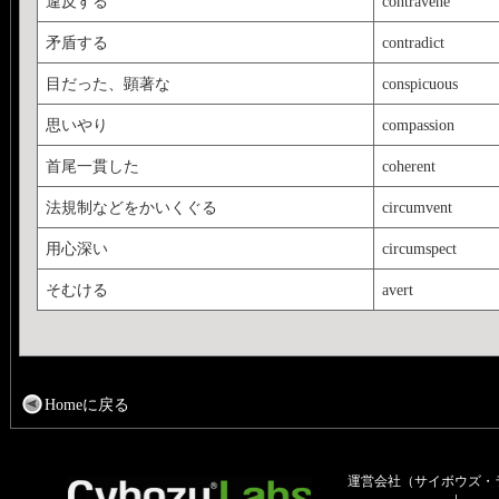
違反する
contravene
矛盾する
contradict
目だった、顕著な
conspicuous
思いやり
compassion
首尾一貫した
coherent
法規制などをかいくぐる
circumvent
用心深い
circumspect
そむける
avert
Homeに戻る
運営会社（サイボウズ・