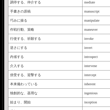
調停する、仲介する
mediate
手書きの原稿
manuscript
巧みに操る
manipulate
作戦行動、策略
maneuver
行使する、祈願する
invoke
逆さにする
invert
内省する
introspect
介入する
intervene
傍受する、迎撃する
intercept
本来備わっている
inherent
独創的な、器用な
ingenious
始まり、開始
inception