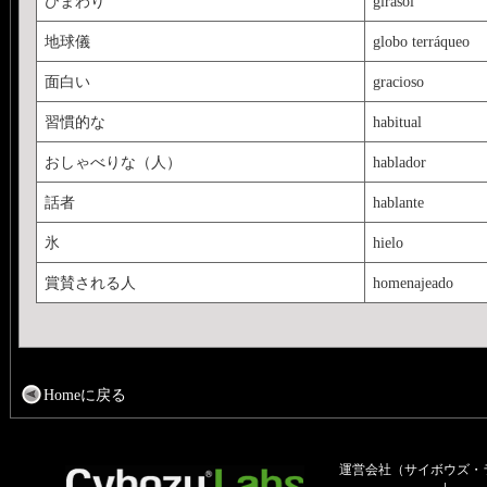
ひまわり
girasol
地球儀
globo terráqueo
面白い
gracioso
習慣的な
habitual
おしゃべりな（人）
hablador
話者
hablante
氷
hielo
賞賛される人
homenajeado
Homeに戻る
運営会社（サイボウズ・