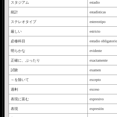
スタジアム
estadio
統計
estadísticas
ステレオタイプ
estereotipo
厳しい
estricto
必修科目
estudio obligatori
明らかな
evidente
正確に、ぷったり
exactamente
試験
examen
～を除いて
excepto
過剰
exceso
表現に富む
expresivo
表現
expresión