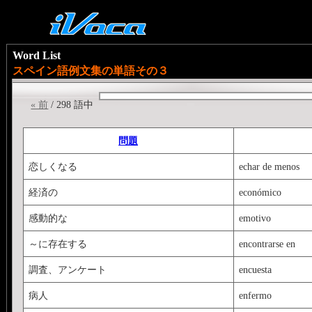
Word List
スペイン語例文集の単語その３
« 前
/ 298 語中
問題
恋しくなる
echar de menos
経済の
económico
感動的な
emotivo
～に存在する
encontrarse en
調査、アンケート
encuesta
病人
enfermo