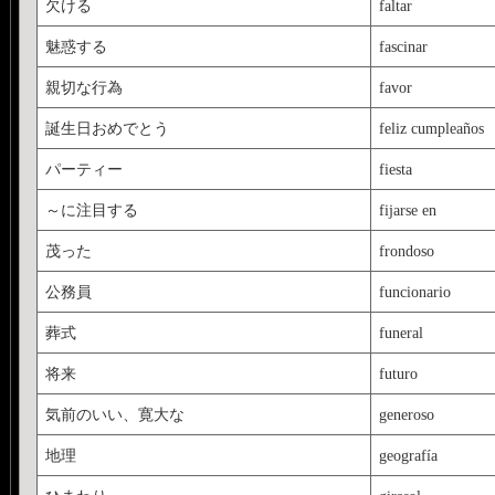
欠ける
faltar
魅惑する
fascinar
親切な行為
favor
誕生日おめでとう
feliz cumpleaños
パーティー
fiesta
～に注目する
fijarse en
茂った
frondoso
公務員
funcionario
葬式
funeral
将来
futuro
気前のいい、寛大な
generoso
地理
geografía