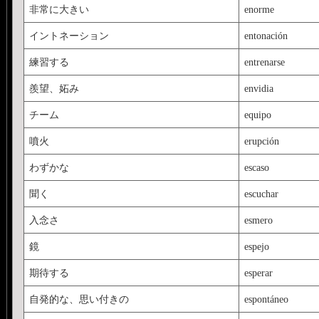
非常に大きい
enorme
イントネーション
entonación
練習する
entrenarse
羨望、妬み
envidia
チーム
equipo
噴火
erupción
わずかな
escaso
聞く
escuchar
入念さ
esmero
鏡
espejo
期待する
esperar
自発的な、思い付きの
espontáneo