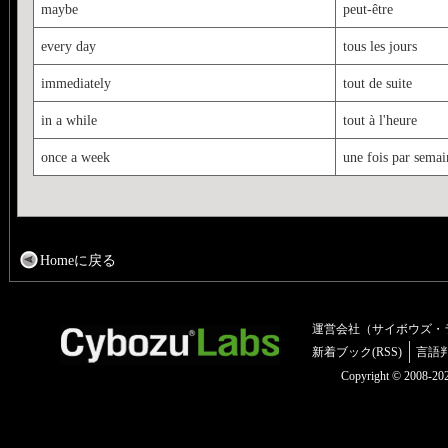
maybe
peut-être
every day
tous les jours
immediately
tout de suite
in a while
tout à l'heure
once a week
une fois par semai
Homeに戻る
運営会社（サイボウズ・
新着ブック(RSS)
言語
Copyright © 2008-2025