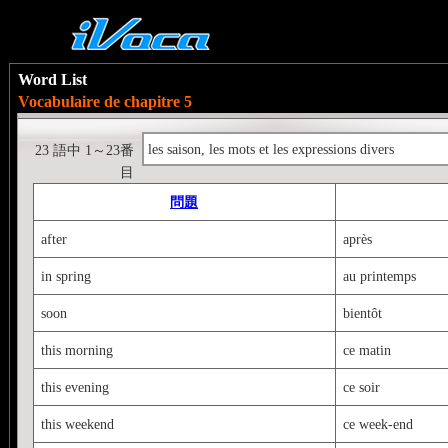
Word List
Vocabulaire de chapitre 5
les saison, les mots et les expressions divers
23 語中 1～23番
目
問題
after
après
in spring
au printemps
soon
bientôt
this morning
ce matin
this evening
ce soir
this weekend
ce week-end