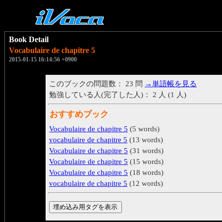
Book Detail
Vocabulaire de chapitre 5
2015-01-15 16:14:56 +0900
このブックの問題数： 23 問
→単語帳を見る
勉強している人(完了した人)： 2 人 (1 人)
おすすめブック
Vocabulaire de chapitre 5
(5 words)
vocabulaire de chapitre 5
(13 words)
Vocabulaire de chapitre 5
(31 words)
Vocabulaire de chapitre 5
(15 words)
Vocabulaire de chapitre 5
(18 words)
vocabulaire de chapitre 5
(12 words)