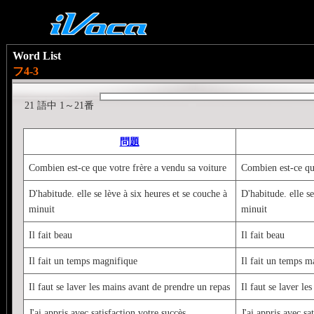
Word List
フ4-3
21 語中 1～21番
問題
Combien est-ce que votre frère a vendu sa voiture
Combien est-ce que
D'habitude. elle se lève à six heures et se couche à
D'habitude. elle se
minuit
minuit
Il fait beau
Il fait beau
Il fait un temps magnifique
Il fait un temps m
Il faut se laver les mains avant de prendre un repas
Il faut se laver l
J'ai appris avec satisfaction votre succès
J'ai appris avec sa