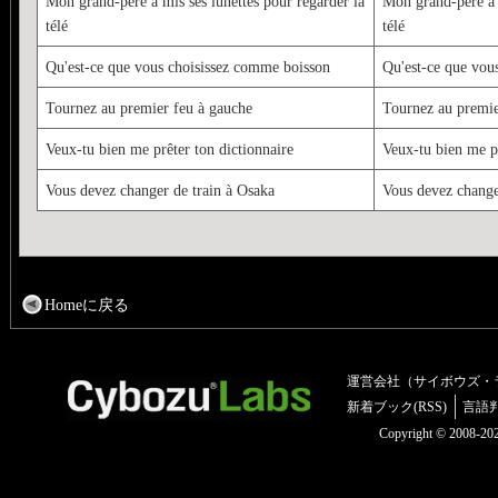
Mon grand-père a mis ses lunettes pour regarder la
Mon grand-père a m
télé
télé
Qu'est-ce que vous choisissez comme boisson
Qu'est-ce que vou
Tournez au premier feu à gauche
Tournez au premie
Veux-tu bien me prêter ton dictionnaire
Veux-tu bien me pr
Vous devez changer de train à Osaka
Vous devez change
Homeに戻る
運営会社（サイボウズ・
新着ブック(RSS)
言語
Copyright © 2008-2025