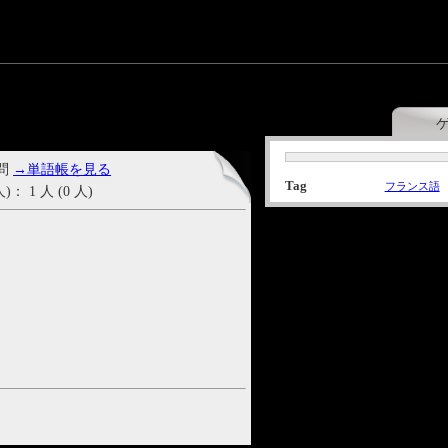
 問
→単語帳を見る
Tag
フランス語
1 人 (0 人)