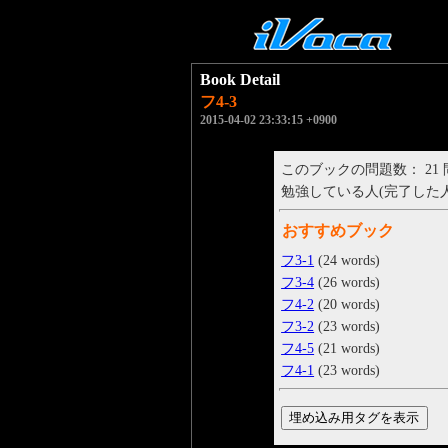
Book Detail
フ4-3
2015-04-02 23:33:15 +0900
このブックの問題数： 21
勉強している人(完了した人)： 
おすすめブック
フ3-1
(24 words)
フ3-4
(26 words)
フ4-2
(20 words)
フ3-2
(23 words)
フ4-5
(21 words)
フ4-1
(23 words)