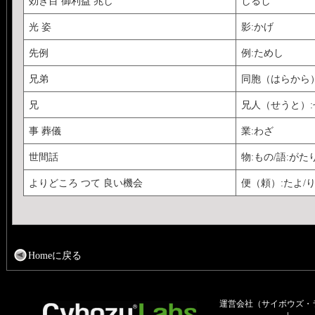
効き目 御利益 兆し
しるし
光 姿
影:かげ
先例
例:ためし
兄弟
同胞（はらから
兄
兄人（せうと）:
事 葬儀
業:わざ
世間話
物:もの/語:がた
よりどころ つて 良い機会
便（頼）:たよ/
Homeに戻る
運営会社（サイボウズ・