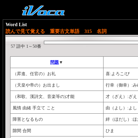
Word List
読んで見て覚える 重要古文単語 315 名詞
57 語中 1～50番
問題
▼
（昇進、任官の）お礼
喜:よろこ/び
（天皇や帝の）お出まし
行幸（御幸）:み
（和歌、漢詩文、音楽等の)才能
才（ざえ）:ざえ
風情 由緒 手立て こと
由（よし）:よし
障害となるもの
絆（ほだし）:ほ
隙間 合間
ひま