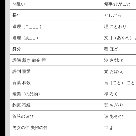
間違い
僻事:ひがごと
長年
としごろ
道理（こ_ _ _ ）
理:ことわり
道理（あ_ _ ）
文目（あやめ）:
身分
程:ほど
評議 裁き 命令 噂
沙:さ/汰:た
評判 寵愛
覚:おぼ/え
言葉 和歌
言（こと）:こと
褒美（の品物）
禄:ろく
約束 宿縁
契:ちぎ/り
管弦の遊び
遊:あそ/び
男女の仲 夫婦の仲
世:よ