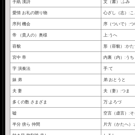
手紙 漢詩
文（書）:ふみ
愛情 お礼の贈り物
心ざし（志）:
序列 機会
序（ついで）:つ
帝 （貴人の）奥様
上:うへ
容貌
形（容貌）:かた
宮中 帝
内裏（内）:うち
字 演奏法
手:て
妹 弟
弟:おとうと
夫 妻
夫（妻）:つま
多くの数 さまざま
万:よろづ
嘘
空言（虚言）:そ
半分 傍ら 仲間
片方（かたへ）: