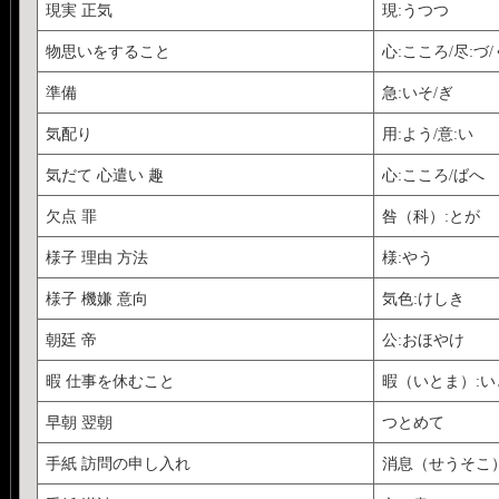
現実 正気
現:うつつ
物思いをすること
心:こころ/尽:づ
準備
急:いそ/ぎ
気配り
用:よう/意:い
気だて 心遣い 趣
心:こころ/ばへ
欠点 罪
咎（科）:とが
様子 理由 方法
様:やう
様子 機嫌 意向
気色:けしき
朝廷 帝
公:おほやけ
暇 仕事を休むこと
暇（いとま）:い
早朝 翌朝
つとめて
手紙 訪問の申し入れ
消息（せうそこ