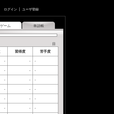
ログイン
ユーザ登録
ゲーム
単語帳
目
数
習得度
苦手度
-
-
-
-
-
-
-
-
-
-
-
-
-
-
-
-
-
-