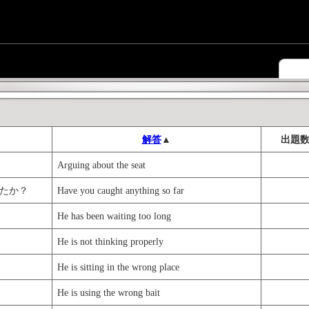
解答
▲
出題
Arguing about the seat
たか？
Have you caught anything so far
He has been waiting too long
He is not thinking properly
He is sitting in the wrong place
He is using the wrong bait