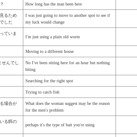
？
How long has the man been here
見るため
I was just going to move to another spot to see if
でした
my luck would change
っていま
I'm just using a plain old worm
Moving to a different house
ませんでし
No I've been sitting here for an hour but nothing
biting
Searching for the right spot
Trying to catch fish
る場合が
What does the woman suggest may be the reason
for the men's problem
いる餌の
perhaps it's the type of bait you're using