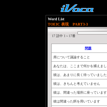
Word List
TOEIC 表現 PART3-3
17 語中 1～17番
問題
席について議論すること
あなたは、ここまで何かを捕えまし
彼は、あまりに長く待っていました
彼は、きちんと考えていません
彼は、間違った場所に座っています
彼は間違った餌を用いています