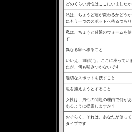
どのくらい男性はここにいましたか
私は、ちょうど運が変わるかどうか
にもう一つのスポットへ移るつもり
私は、ちょうど普通のウォームを使
す
異なる家へ移ること
いいえ、1時間も、ここに座ってい
たが、何も噛みつかないです
適切なスポットを捜すこと
魚を捕えようとすること
女性は、男性の問題の理由で何があ
あるように提案しますか？
おそらく、それは、あなたが使って
タイプです