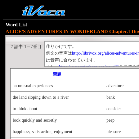
Word List
ALICE'S ADVENTURES IN WONDERLAND Chapter.1 Down 
作りかけです。
7 語中 1～7番目
例文の音声は
http://librivox.org/alices-adventures-
は音声に合わせています。
また、
http://www.gutenberg.org/etext/11
ここで全
問題
an unusual experiences
adventure
the land sloping down to a river
bank
to think about
consider
look quickly and secretly
peep
happiness, satisfaction, enjoyment
pleasure