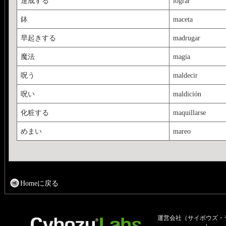
達成する
lograr
鉢
maceta
早起きする
madrugar
魔法
magia
呪う
maldecir
呪い
maldición
化粧する
maquillarse
めまい
mareo
Homeに戻る
運営会社（サイボウズ・