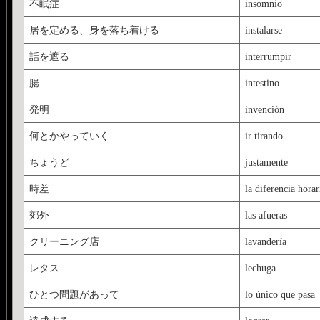
不眠症
insomnio
居を定める、身を落ち着ける
instalarse
話を遮る
interrumpir
腸
intestino
発明
invención
何とかやっていく
ir tirando
ちょうど
justamente
時差
la diferencia horar
郊外
las afueras
クリーニング店
lavandería
レタス
lechuga
ひとつ問題があって
lo único que pasa