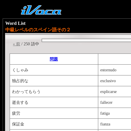
Word List
中級レベルのスペイン語その２
« 前
/ 250 語中
問題
くしゃみ
estornudo
独占的な
exclusivo
わかってもらう
explicarse
逝去する
fallecer
疲労
fatiga
保証金
fianza