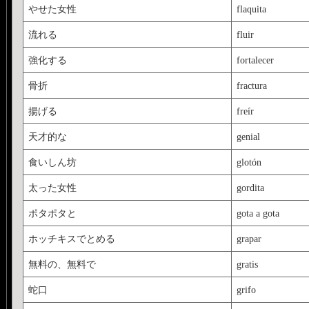
やせた女性
flaquita
流れる
fluir
強化する
fortalecer
骨折
fractura
揚げる
freír
天才的な
genial
食いしん坊
glotón
太った女性
gordita
ポタポタと
gota a gota
ホッチキスでとめる
grapar
無料の、無料で
gratis
蛇口
grifo