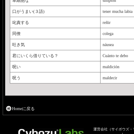
単細胞な
simplón
口がうまい(３語)
tener mucha labia
叱責する
reñir
同僚
colega
吐き気
náusea
君にいくら借りている？
Cuánto te debo
呪い
maldición
呪う
maldecir
Homeに戻る
運営会社（サイボウズ・