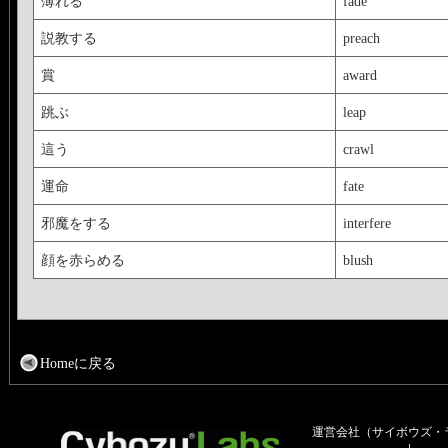
薄れる
fade
説教する
preach
賞
award
跳ぶ
leap
這う
crawl
運命
fate
邪魔をする
interfere
顔を赤らめる
blush
Homeに戻る
運営会社（サイボウズ・