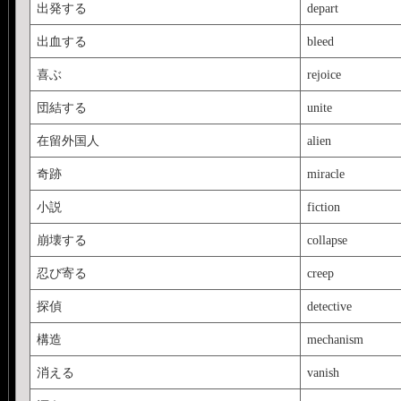
出発する
depart
出血する
bleed
喜ぶ
rejoice
団結する
unite
在留外国人
alien
奇跡
miracle
小説
fiction
崩壊する
collapse
忍び寄る
creep
探偵
detective
構造
mechanism
消える
vanish