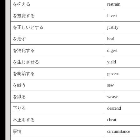
を抑える
restrain
を投資する
invest
を正しいとする
justify
を治す
heal
を消化する
digest
を生じさせる
yield
を統治する
govern
を縫う
sew
を織る
weave
下りる
descend
不正をする
cheat
事情
circumstance