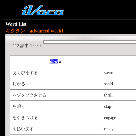
Word List
キクタン advanced week1
112 語中 1～50
問題
▲
あくびをする
yawn
しかる
scold
をゾクゾクさせる
thrill
を叩く
clap
を引きつける
engage
を払い戻す
repay