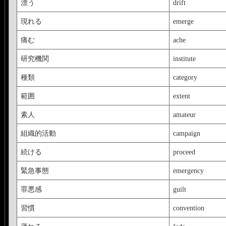
漂う
drift
現れる
emerge
痛む
ache
研究機関
institute
種類
category
範囲
extent
素人
amateur
組織的活動
campaign
続ける
proceed
緊急事態
emergency
罪悪感
guilt
習慣
convention