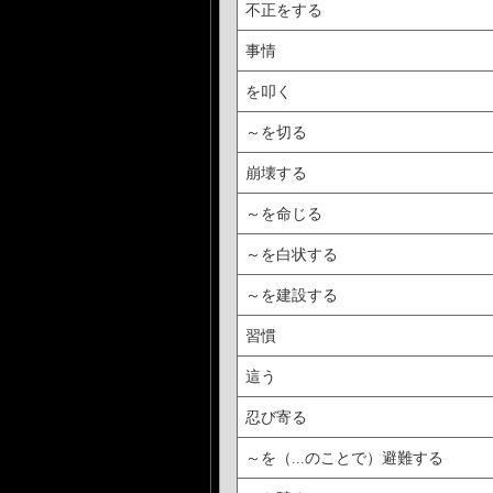
不正をする
事情
を叩く
～を切る
崩壊する
～を命じる
～を白状する
～を建設する
習慣
這う
忍び寄る
～を（...のことで）避難する