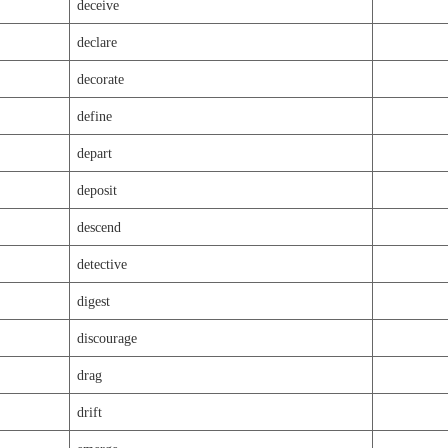
deceive
declare
decorate
define
depart
deposit
descend
detective
digest
discourage
drag
drift