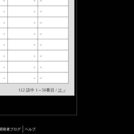
-
-
-
-
-
-
-
-
-
-
-
-
-
-
-
-
-
-
-
-
-
-
-
-
112 語中 1～50番目 /
次 »
開発者ブログ
ヘルプ