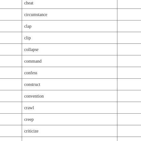
cheat
circumstance
clap
clip
collapse
command
confess
construct
convention
crawl
creep
criticize