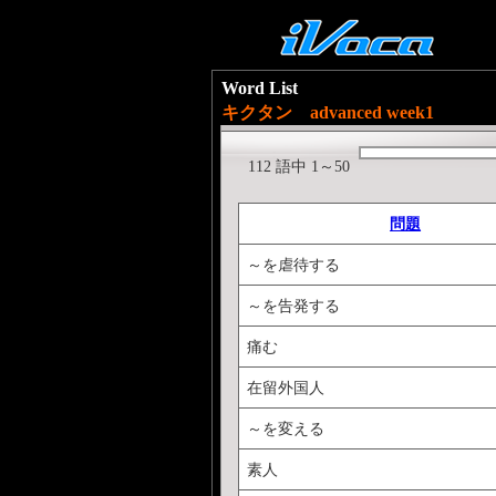
Word List
キクタン advanced week1
112 語中 1～50
問題
～を虐待する
～を告発する
痛む
在留外国人
～を変える
素人