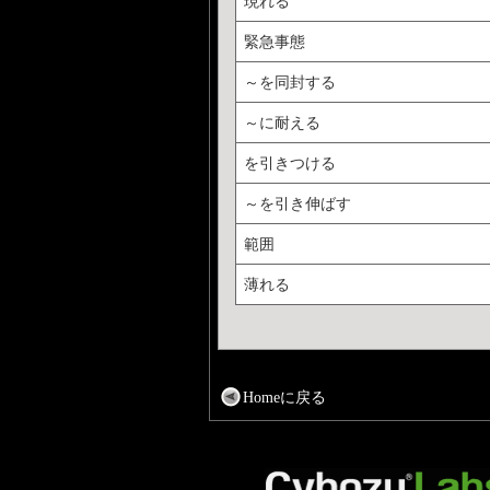
現れる
緊急事態
～を同封する
～に耐える
を引きつける
～を引き伸ばす
範囲
薄れる
Homeに戻る