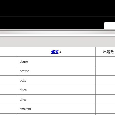
解答
▲
出題数
abuse
accuse
ache
alien
alter
amateur