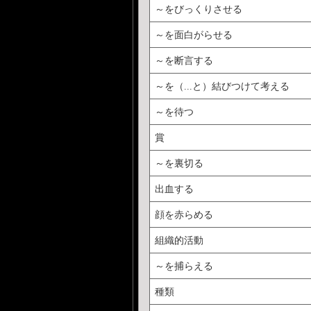
～をびっくりさせる
～を面白がらせる
～を断言する
～を（...と）結びつけて考える
～を待つ
賞
～を裏切る
出血する
顔を赤らめる
組織的活動
～を捕らえる
種類