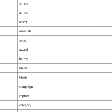
amaze
amuse
assert
associate
await
award
betray
bleed
blush
campaign
capture
category