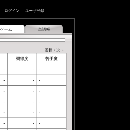
ログイン
ユーザ登録
ゲーム
単語帳
番目 /
次 »
習得度
苦手度
-
-
-
-
-
-
-
-
-
-
-
-
-
-
-
-
-
-