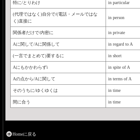
特に/とりわけ
in particular
(代理ではなく)自分で/(電話・メールではな
in person
く)直接に
関係者だけで/内密に
in private
Aに関して/Aに関係して
in regard to A
(一言でまとめて)要するに
in short
Aにもかかわらずi
in spite of A
Aの点から/Aに関して
in terms of A
そのうちに/ゆくゆくは
in time
間に合う
in time
Homeに戻る