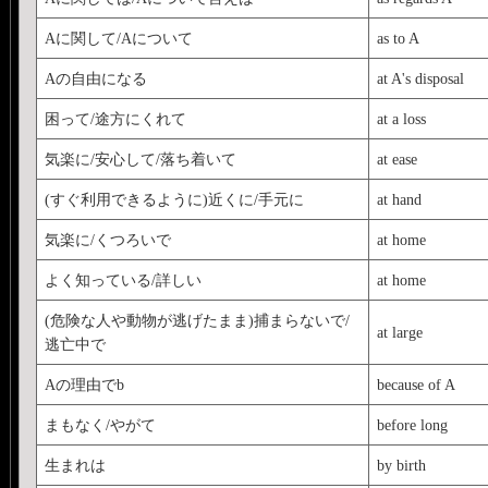
Aに関して/Aについて
as to A
Aの自由になる
at A's disposal
困って/途方にくれて
at a loss
気楽に/安心して/落ち着いて
at ease
(すぐ利用できるように)近くに/手元に
at hand
気楽に/くつろいで
at home
よく知っている/詳しい
at home
(危険な人や動物が逃げたまま)捕まらないで/
at large
逃亡中で
Aの理由でb
because of A
まもなく/やがて
before long
生まれは
by birth