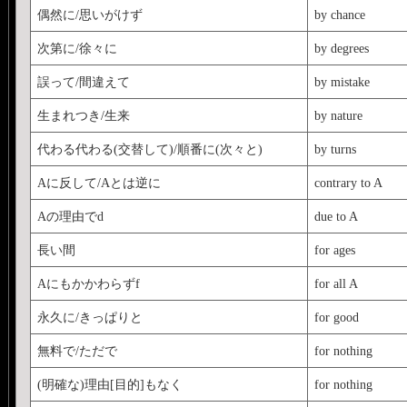
偶然に/思いがけず
by chance
次第に/徐々に
by degrees
誤って/間違えて
by mistake
生まれつき/生来
by nature
代わる代わる(交替して)/順番に(次々と)
by turns
Aに反して/Aとは逆に
contrary to A
Aの理由でd
due to A
長い間
for ages
Aにもかかわらずf
for all A
永久に/きっぱりと
for good
無料で/ただで
for nothing
(明確な)理由[目的]もなく
for nothing