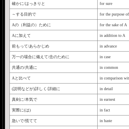
確かに/はっきりと
for sure
～する目的で
for the purpose o
Aの（利益の）ために
for the sake of A
Aに加えて
in addition to A
前もって/あらかじめ
in advance
万一の場合に備えて/念のために
in case
共通の/共通に
in common
Aと比べて
in comparison wi
(説明などが)詳しく/詳細に
in detail
真剣に/本気で
in earnest
実際に(は)
in fact
急いで/慌てて
in haste