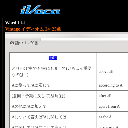
Word List
Vintage イディオム 24･25章
69 語中 1～50番
問題
とりわけ/中でも/何にもまして(いちばん重要
above all
なのは...)
Aに従って/Aに応じて
according to A
(意図・予期に反して)結局(は)
after all
Aの他に/Aに加えて
apart from A
Aについて言えば/Aに関しては
as for A
Aに関しては/Aについて言えば
as regards A