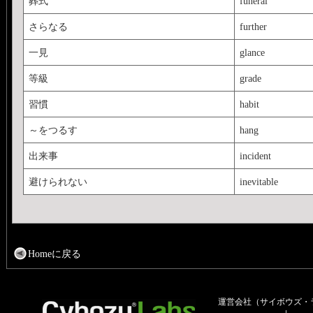
葬式
funeral
さらなる
further
一見
glance
等級
grade
習慣
habit
～をつるす
hang
出来事
incident
避けられない
inevitable
Homeに戻る
運営会社（サイボウズ・