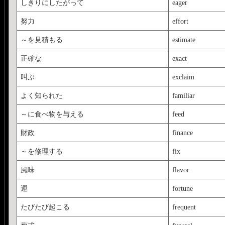
しきりにしたがって
eager
努力
effort
～を見積もる
estimate
正確な
exact
叫ぶ
exclaim
よく知られた
familiar
～に食べ物を与える
feed
財政
finance
～を修理する
fix
風味
flavor
運
fortune
たびたび起こる
frequent