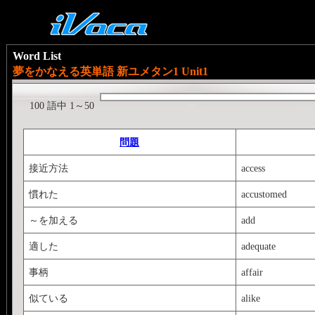
Word List
夢をかなえる英単語 新ユメタン1 Unit1
100 語中 1～50
問題
接近方法
access
慣れた
accustomed
～を加える
add
適した
adequate
事柄
affair
似ている
alike