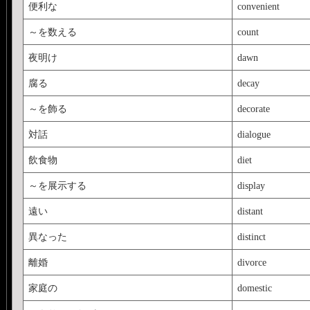
便利な
convenient
～を数える
count
夜明け
dawn
腐る
decay
～を飾る
decorate
対話
dialogue
飲食物
diet
～を展示する
display
遠い
distant
異なった
distinct
離婚
divorce
家庭の
domestic