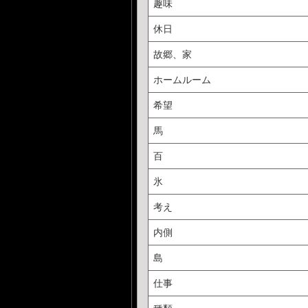
趣味
休日
故郷、家
ホームルーム
希望
馬
百
氷
考え
内側
島
仕事