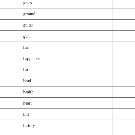
grass
ground
guitar
gun
hair
happiness
hat
head
health
heart
hill
history