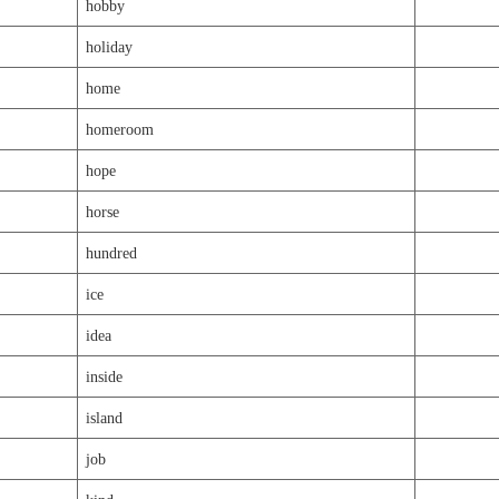
hobby
holiday
home
homeroom
hope
horse
hundred
ice
idea
inside
island
job