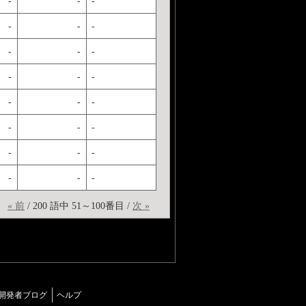
-
-
-
-
-
-
-
-
-
-
-
-
-
-
-
-
-
-
-
-
-
-
-
-
« 前
/ 200 語中 51～100番目 /
次 »
開発者ブログ
ヘルプ