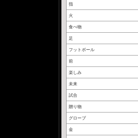
指
火
食べ物
足
フットボール
前
楽しみ
未来
試合
贈り物
グローブ
金