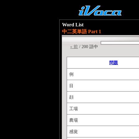
Word List
中二英単語 Part 1
« 前
/ 200 語中
問題
例
目
顔
工場
農場
感覚