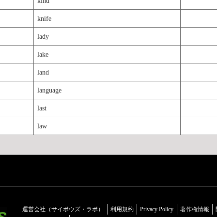
kind
knife
lady
lake
land
language
last
law
運営会社（サイボウズ・ラボ）
利用規約
Privacy Policy
著作権情報