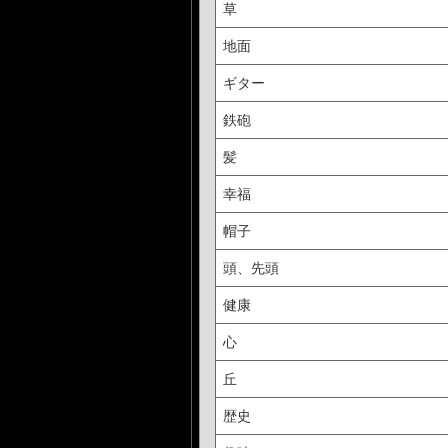
草
地面
ギター
鉄砲
髪
幸福
帽子
頭、先頭
健康
心
丘
歴史