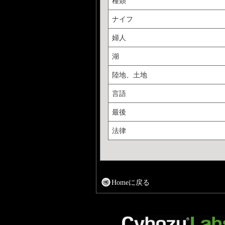
種類
ナイフ
婦人
湖
陸地、土地
言語
最後
法律
Homeに戻る