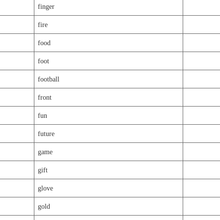
finger
fire
food
foot
football
front
fun
future
game
gift
glove
gold