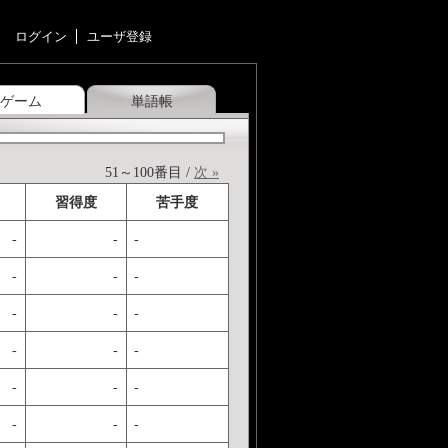
ログイン
ユーザ登録
ゲーム
単語帳
51～100番目 /
次 »
習得度
苦手度
-
-
-
-
-
-
-
-
-
-
-
-
-
-
-
-
-
-