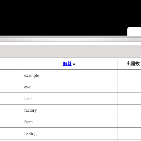
解答
▲
出題数
example
eye
face
factory
farm
feeling