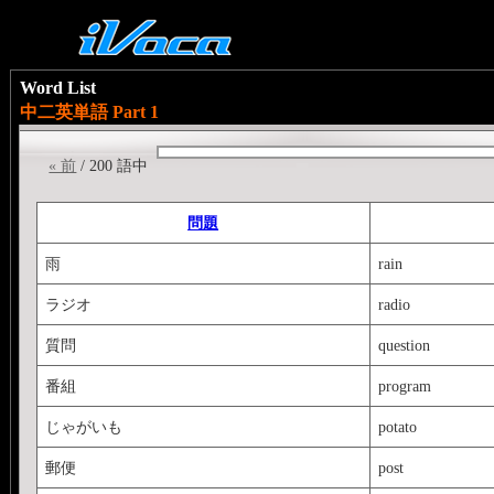
Word List
中二英単語 Part 1
« 前
/ 200 語中
問題
雨
rain
ラジオ
radio
質問
question
番組
program
じゃがいも
potato
郵便
post