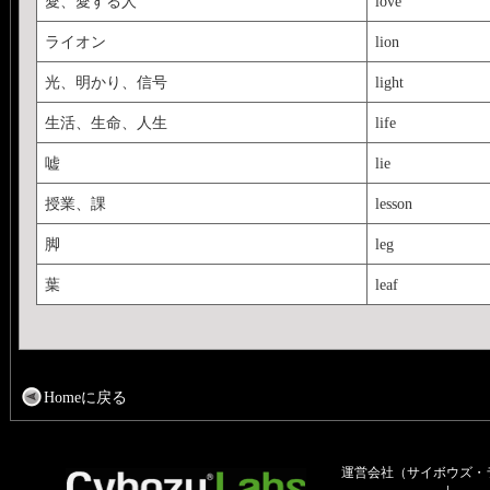
愛、愛する人
love
ライオン
lion
光、明かり、信号
light
生活、生命、人生
life
嘘
lie
授業、課
lesson
脚
leg
葉
leaf
Homeに戻る
運営会社（サイボウズ・