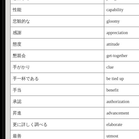
性能
capability
悲観的な
gloomy
感謝
appreciation
態度
attitude
懇親会
get-together
手がかり
clue
手一杯である
be tied up
手当
benefit
承認
authorization
昇進
advancement
更に詳しく調べる
elaborate
最善
utmost