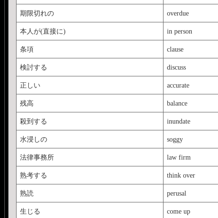
期限切れの
overdue
本人が(直接に)
in person
条項
clause
検討する
discuss
正しい
accurate
残高
balance
殺到する
inundate
水浸しの
soggy
法律事務所
law firm
熟考する
think over
熟読
perusal
生じる
come up