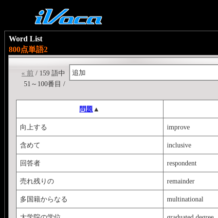
Word List
800点単語2
追加
« 前
/ 159 語中
51～100番目 /
問題
▲
向上する
improve
含めて
inclusive
回答者
respondent
売れ残りの
remainder
多国籍からなる
multinational
大学院の学位
graduated degree