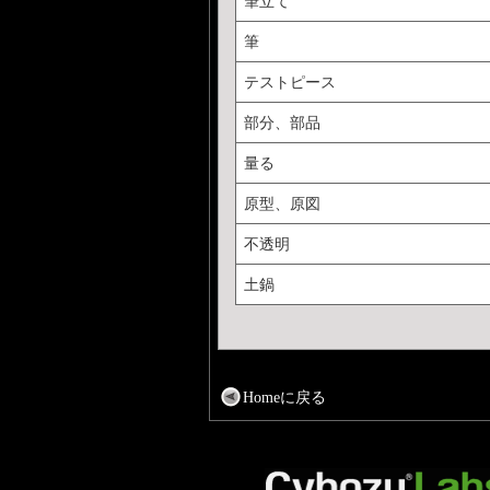
筆立て
筆
テストピース
部分、部品
量る
原型、原図
不透明
土鍋
Homeに戻る