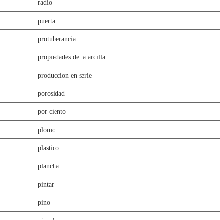
radio
puerta
protuberancia
propiedades de la arcilla
produccion en serie
porosidad
por ciento
plomo
plastico
plancha
pintar
pino