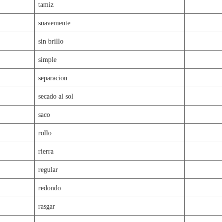
tamiz
suavemente
sin brillo
simple
separacion
secado al sol
saco
rollo
rierra
regular
redondo
rasgar