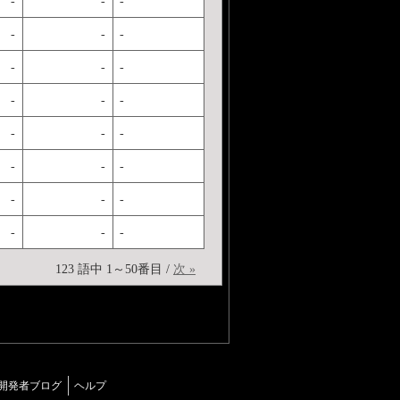
-
-
-
-
-
-
-
-
-
-
-
-
-
-
-
-
-
-
-
-
-
-
-
-
123 語中 1～50番目 /
次 »
開発者ブログ
ヘルプ