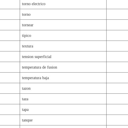
torno electrico
torno
tornear
tipico
textura
tension superficial
temperatura de fusion
temperatura baja
tazon
taza
tapa
tanque