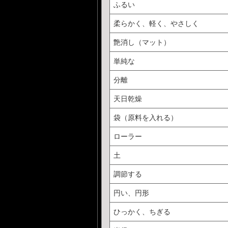
ふるい
柔らかく、軽く、やさしく
艶消し（マット）
単純な
分離
天日乾燥
袋（原料を入れる）
ローラー
土
調節する
円い、円形
ひっかく、ちぎる