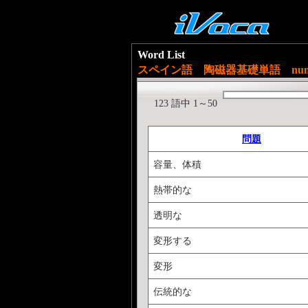
Word List
スペイン語 陶磁器基礎単語 nume
123 語中 1～50
問題
容量、体積
熱帯的な
透明な
変形する
変形
伝統的な