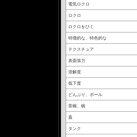
電気ロクロ
ロクロ
ロクロをひく
特徴的な、特色的な
テクスチュア
表面張力
溶解度
低下度
どんぶり、ボール
茶碗、碗
蓋
タンク