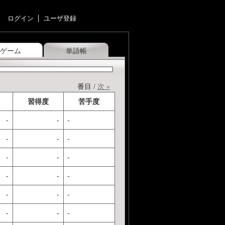
ログイン
ユーザ登録
ゲーム
単語帳
番目 /
次 »
習得度
苦手度
-
-
-
-
-
-
-
-
-
-
-
-
-
-
-
-
-
-