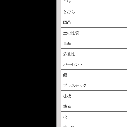
半径
とびら
凹凸
土の性質
量産
多孔性
パーセント
鉛
プラスチック
棚板
塗る
松