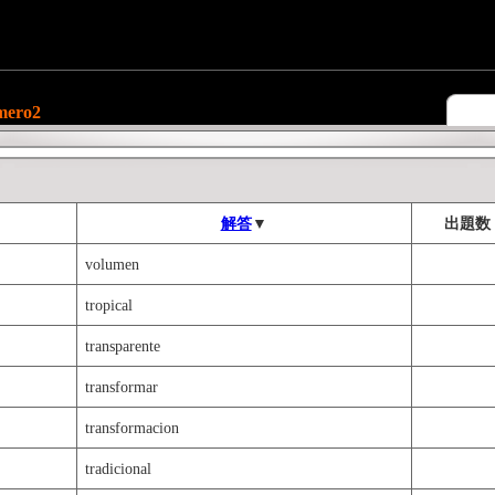
ro2
解答
▼
出題数
volumen
tropical
transparente
transformar
transformacion
tradicional