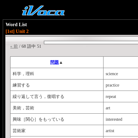
Word List
[1st] Unit 2
« 前
/ 68 語中 51
問題
▲
科学，理科
science
練習する
practice
繰り返して言う，復唱する
repeat
美術，芸術
art
興味［関心］をもっている
interested
芸術家
artist