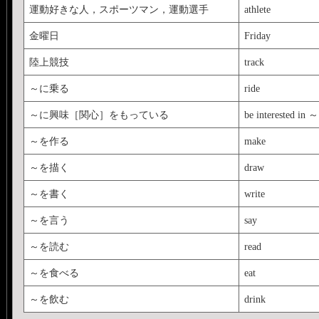
運動好きな人，スポーツマン，運動選手
athlete
金曜日
Friday
陸上競技
track
～に乗る
ride
～に興味［関心］をもっている
be interested in ～
～を作る
make
～を描く
draw
～を書く
write
～を言う
say
～を読む
read
～を食べる
eat
～を飲む
drink