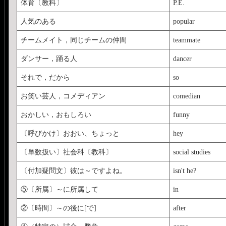
体育〔教科〕
P.E.
人気のある
popular
チームメイト，同じチームの仲間
teammate
ダンサー，踊る人
dancer
それで，だから
so
お笑い芸人，コメディアン
comedian
おかしい，おもしろい
funny
〔呼びかけ〕おおい、ちょっと
hey
〔単数扱い〕社会科〔教科〕
social studies
〔付加疑問文〕彼は～ですよね。
isn't he?
⑤〔所属〕～に所属して
in
②〔時間〕～の後に[で]
after