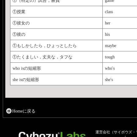
①（特定の）試合，勝負
game
①授業
class
①彼女の
her
①彼の
his
①もしかしたら，ひょっとしたら
maybe
①たくましい，丈夫な，タフな
tough
who isの短縮形
who's
she isの短縮形
she's
Homeに戻る
運営会社（サイボウズ・