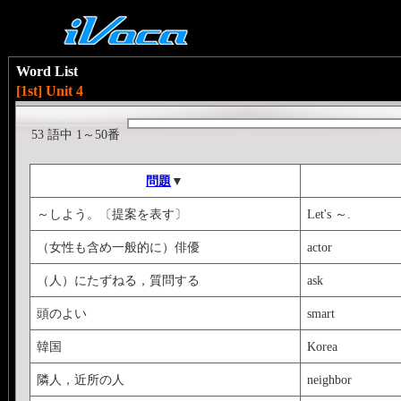
Word List
[1st] Unit 4
53 語中 1～50番
問題
▼
～しよう。〔提案を表す〕
Let's ～.
（女性も含め一般的に）俳優
actor
（人）にたずねる，質問する
ask
頭のよい
smart
韓国
Korea
隣人，近所の人
neighbor