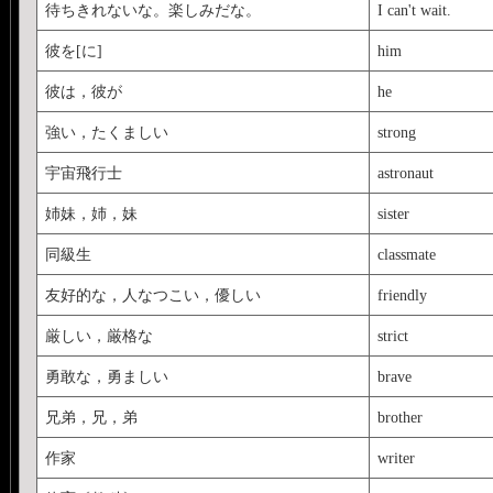
待ちきれないな。楽しみだな。
I can't wait.
彼を[に]
him
彼は，彼が
he
強い，たくましい
strong
宇宙飛行士
astronaut
姉妹，姉，妹
sister
同級生
classmate
友好的な，人なつこい，優しい
friendly
厳しい，厳格な
strict
勇敢な，勇ましい
brave
兄弟，兄，弟
brother
作家
writer