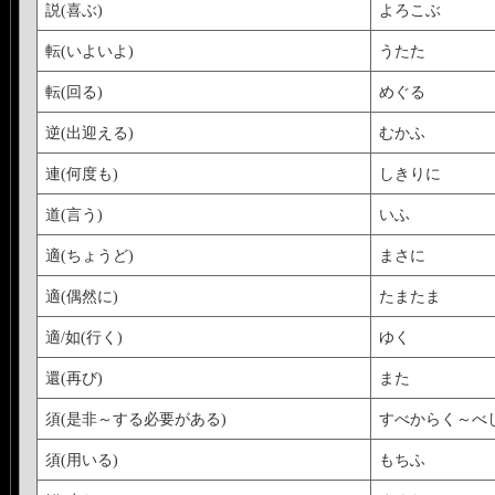
説(喜ぶ)
よろこぶ
転(いよいよ)
うたた
転(回る)
めぐる
逆(出迎える)
むかふ
連(何度も)
しきりに
道(言う)
いふ
適(ちょうど)
まさに
適(偶然に)
たまたま
適/如(行く)
ゆく
還(再び)
また
須(是非～する必要がある)
すべからく～べ
須(用いる)
もちふ