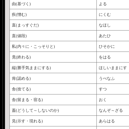
由(基づく)
よる
疾(憎む)
にくむ
直(まっすぐだ)
なほし
直(値段)
あたひ
私(内々に・こっそりと)
ひそかに
竟(終わる)
をはる
縦(勝手気ままにする)
ほしいままにす
肯(認める)
うべなふ
舎(捨てる)
すつ
舎(留まる・宿る)
おく
蓋(どうして～しないのか)
なんぞ～ざる
見(示す・現れる)
あらはる