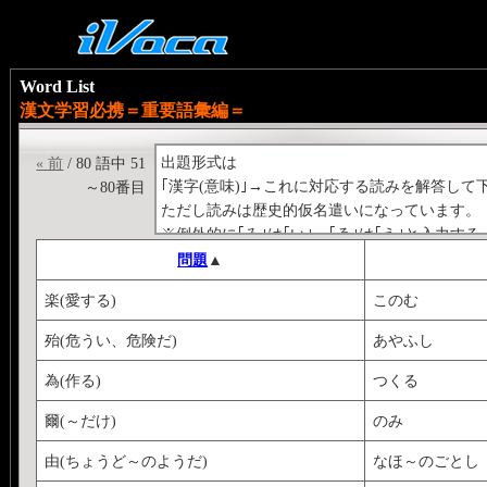
Word List
漢文学習必携＝重要語彙編＝
出題形式は
« 前
/ 80 語中 51
｢漢字(意味)｣→これに対応する読みを解答して
～80番目
ただし読みは歴史的仮名遣いになっています。
※例外的に｢ゐ｣は｢い｣、｢ゑ｣は｢え｣と入力する
＜例＞
問題
▲
｢悪(忌み嫌う、嫌がる)｣→にくむ
楽(愛する)
このむ
殆(危うい、危険だ)
あやふし
為(作る)
つくる
爾(～だけ)
のみ
由(ちょうど～のようだ)
なほ～のごとし