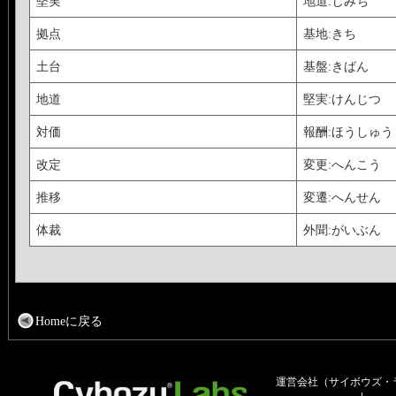
堅実
地道:じみち
拠点
基地:きち
土台
基盤:きばん
地道
堅実:けんじつ
対価
報酬:ほうしゅう
改定
変更:へんこう
推移
変遷:へんせん
体裁
外聞:がいぶん
Homeに戻る
運営会社（サイボウズ・