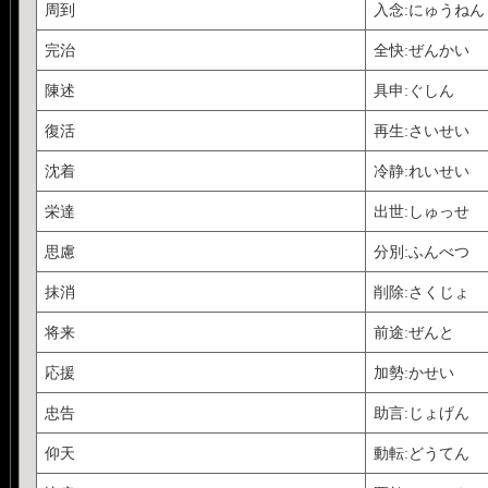
周到
入念:にゅうねん
完治
全快:ぜんかい
陳述
具申:ぐしん
復活
再生:さいせい
沈着
冷静:れいせい
栄達
出世:しゅっせ
思慮
分別:ふんべつ
抹消
削除:さくじょ
将来
前途:ぜんと
応援
加勢:かせい
忠告
助言:じょげん
仰天
動転:どうてん