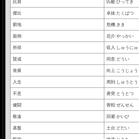
比肩
匹敵:ひってき
傑出
卓抜:たくばつ
窮地
危機:きき
面倒
厄介:やっかい
所得
収入:しゅうにゅ
賛成
同意:どうい
発展
向上:こうじょう
入念
周到:しゅうとう
不意
唐突:とうとつ
健闘
善戦:ぜんせん
敬遠
回避:かいひ
基盤
土台:どだい