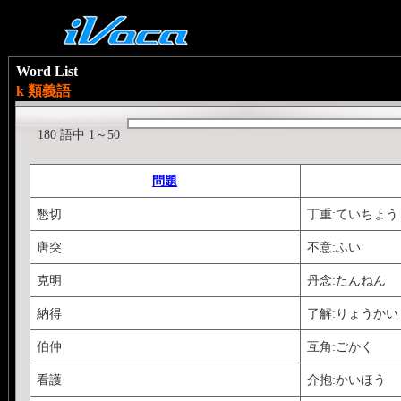
Word List
k 類義語
180 語中 1～50
問題
懇切
丁重:ていちょう
唐突
不意:ふい
克明
丹念:たんねん
納得
了解:りょうかい
伯仲
互角:ごかく
看護
介抱:かいほう