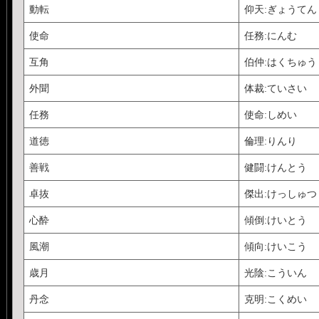
動転
仰天:ぎょうてん
使命
任務:にんむ
互角
伯仲:はくちゅう
外聞
体裁:ていさい
任務
使命:しめい
道徳
倫理:りんり
善戦
健闘:けんとう
卓抜
傑出:けっしゅつ
心酔
傾倒:けいとう
風潮
傾向:けいこう
歳月
光陰:こういん
丹念
克明:こくめい