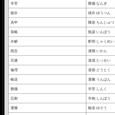
辛苦
難儀:なんぎ
能弁
雄弁:ゆうべん
具申
陳述:ちんじゅつ
策略
陰謀:いんぼう
弁解
釈明:しゃくめい
残念
遺憾:いかん
完遂
達成:たっせい
倫理
道徳:どうとく
輸送
運搬:うんぱん
難儀
辛苦:しんく
忍耐
辛抱:しんぼう
運搬
輸送:ゆそう