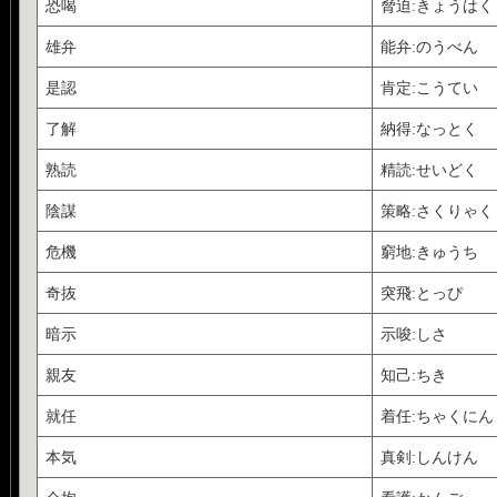
恐喝
脅迫:きょうはく
雄弁
能弁:のうべん
是認
肯定:こうてい
了解
納得:なっとく
熟読
精読:せいどく
陰謀
策略:さくりゃく
危機
窮地:きゅうち
奇抜
突飛:とっぴ
暗示
示唆:しさ
親友
知己:ちき
就任
着任:ちゃくにん
本気
真剣:しんけん