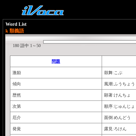
Word List
k 類義語
180 語中 1～50
問題
激励
鼓舞:こぶ
傾向
風潮:ふうちょう
歴然
顕著:けんちょ
次第
順序:じゅんじょ
厄介
面倒:めんどう
発覚
露見:ろけん