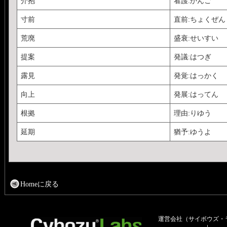
介抱
看護:かんご
寸前
直前:ちょくぜん
荒廃
盛衰:せいすい
提案
発議:はつぎ
露見
発覚:はっかく
向上
発展:はってん
根拠
理由:りゆう
延期
猶予:ゆうよ
Homeに戻る
運営会社（サイボウズ・