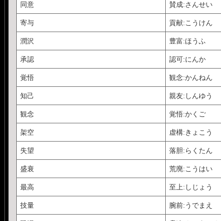
同意
賛成:さんせい
寄与
貢献:こうけん
潤沢
豊富:ほうふ
承認
認可:にんか
覚悟
観念:かんねん
知己
親友:しんゆう
観念
覚悟:かくご
架空
虚構:きょこう
失望
落胆:らくたん
盛衰
荒廃:こうはい
最高
至上:しじょう
技量
腕前:うでまえ