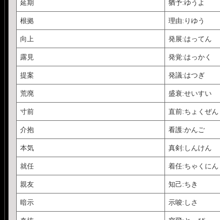
延期
猶予:ゆうよ
根拠
理由:りゆう
向上
発展:はってん
露見
発覚:はっかく
提案
発議:はつぎ
荒廃
盛衰:せいすい
寸前
直前:ちょくぜん
介抱
看護:かんご
本気
真剣:しんけん
就任
着任:ちゃくにん
親友
知己:ちき
暗示
示唆:しさ