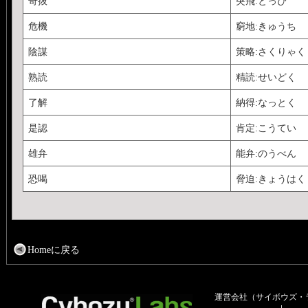
奇抜
突飛:とっぴ
危機
窮地:きゅうち
陰謀
策略:さくりゃく
熟読
精読:せいどく
了解
納得:なっとく
是認
肯定:こうてい
雄弁
能弁:のうべん
恐喝
脅迫:きょうはく
Homeに戻る
運営会社（サイボウズ・