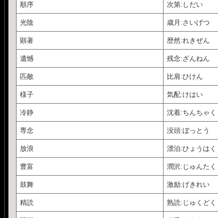
順序
次第:しだい
光陰
歳月:さいげつ
顕著
歴然:れきぜん
遺憾
残念:ざんねん
匹敵
比肩:ひけん
様子
気配:けはい
冷静
沈着:ちんちゃく
専念
没頭:ぼっとう
放浪
漂泊:ひょうはく
豊富
潤沢:じゅんたく
鼓舞
激励:げきれい
精読
熟読:じゅくどく