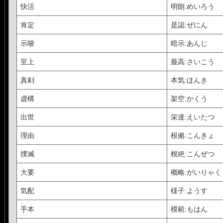
快活
明朗:めいろう
肯定
是認:ぜにん
示唆
暗示:あんじ
至上
最高:さいこう
真剣
本気:ほんき
虚構
架空:かくう
出世
栄達:えいたつ
理由
根拠:こんきょ
撲滅
根絶:こんぜつ
大要
概略:がいりゃく
気配
様子:ようす
手本
模範:もはん