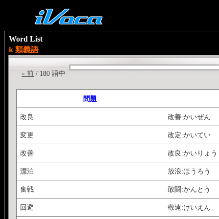
Word List
k 類義語
« 前
/ 180 語中
問題
改良
改善:かいぜん
変更
改定:かいてい
改善
改良:かいりょう
漂泊
放浪:ほうろう
奮戦
敢闘:かんとう
回避
敬遠:けいえん