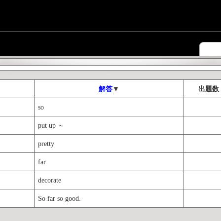
解答
▼
出題数
so
put up ～
pretty
far
decorate
So far so good.