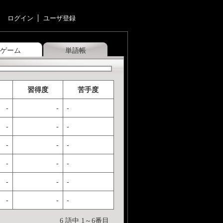
ログイン
ユーザ登録
ゲーム
単語帳
習得度
苦手度
-
-
-
-
-
-
-
-
-
-
-
-
-
-
-
-
-
-
6 語中 1～6番目