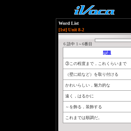
Word List
[1st] Unit 8-2
6 語中 1～6番目
問題
③この程度まで，これくらいまで
（壁に絵など）を取り付ける
かわいらしい，魅力的な
遠く，はるかに
～を飾る，装飾する
これまでは順調だ。